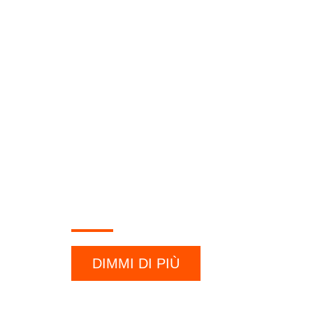
ASSOCIAZIONE CULTURALE GRILLO 
Un coro, 
storia e n
iniziative
DIMMI DI PIÙ