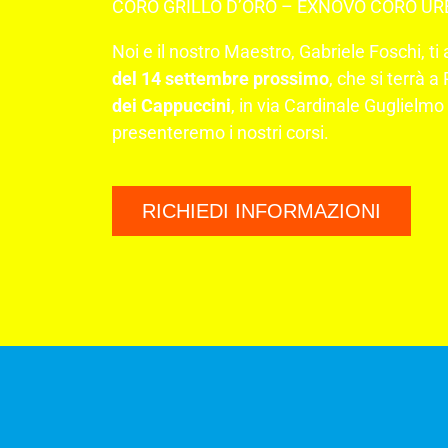
CORO GRILLO D’ORO – EXNOVO CORO UR
Noi e il nostro Maestro, Gabriele Foschi, ti 
del 14 settembre prossimo
, che si terrà a
dei Cappuccini
, in via Cardinale Guglielm
presenteremo i nostri corsi.
RICHIEDI INFORMAZIONI