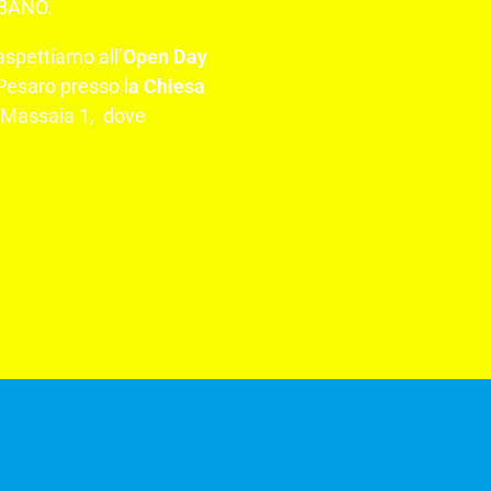
BANO.
aspettiamo all’
Open Day
 Pesaro presso l
a Chiesa
o Massaia 1, dove